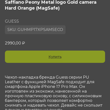
Saffiano Peony Metal logo Gold camera
Hard Orange (MagSafe)
GUESS
SKU:
GUHMP17XPSAMSECO
2990,00
₽
Купить
Контакты
ООО «Сотеком»
Юр. адрес: 119415, Г.Москва, ПР-КТ
ВЕРНАДСКОГО, Д. 39, ЭТ 4 ПОМ I КОМ 37, 38
Чехол-накладка бренда Guess серии PU
ОГРН 1047796297768
Leather с функцией MagSafe подходит для
ИНН 7716506908
смартфона Apple iPhone 17 Pro Max. Он
КПП 772901001
изготовлен из экокожи, нанесенной на
shop@sotekom.com
прочную пластиковую основу, с силиконовым
бампером, который позволяет комфортно
Служба поддержки
снимать и надевать чехол. Девайс не скользит
в руках и приятен на ощупь.