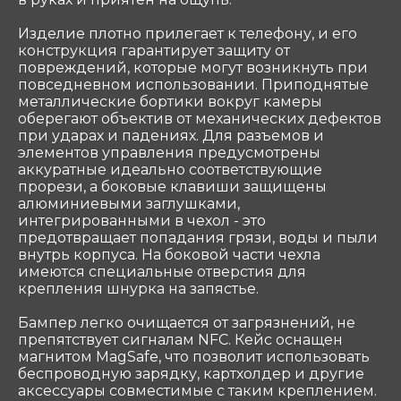
Связаться
Изделие плотно прилегает к телефону, и его
конструкция гарантирует защиту от
ООО «Coтеком» Copyright © 2025 All Rights
повреждений, которые могут возникнуть при
Reserved
повседневном использовании. Приподнятые
металлические бортики вокруг камеры
оберегают объектив от механических дефектов
при ударах и падениях. Для разъемов и
элементов управления предусмотрены
аккуратные идеально соответствующие
прорези, а боковые клавиши защищены
алюминиевыми заглушками,
интегрированными в чехол - это
предотвращает попадания грязи, воды и пыли
внутрь корпуса. На боковой части чехла
имеются специальные отверстия для
крепления шнурка на запястье.
Бампер легко очищается от загрязнений, не
препятствует сигналам NFC. Кейс оснащен
магнитом MagSafe, что позволит использовать
беспроводную зарядку, картхолдер и другие
аксессуары совместимые с таким креплением.