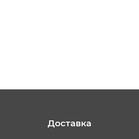
Контакты
ООО «Сотеком»
Юр. адрес: 119415, Г.Москва, ПР-КТ
ВЕРНАДСКОГО, Д. 39, ЭТ 4 ПОМ I КОМ 37, 38
Доставка
ОГРН 1047796297768
ИНН 7716506908
КПП 772901001