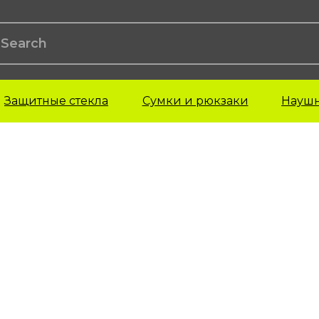
Защитные стекла
Сумки и рюкзаки
Науш
ехлы для AirPods
Чехлы для iPad
Чехлы для M
irPods 1-поколения
iPad Pro
irPods 2-поколения
iPad Air
irPods 3-поколения
iPad Mini
irPods 4-поколения
iPad 22 года
irPods Pro
irPods Pro 2