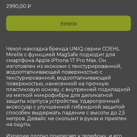
2990,00
₽
Купить
Чехол-накладка бренда UNIQ серии COEHL
Mirelle с функцией MagSafe подходит для
смартфона Apple iPhone 17 Pro Max. Он
изготовлен из экокожи с текстурированной,
водоотталкивающей поверхностью с
текстурированной, водоотталкивающей
поверхностью, нанесенной на прочную
Контакты
пластиковую основу, с внутренней подкладкой
ООО «Сотеком»
из мягкой микрофибры для деликатной
Юр. адрес: 119415, Г.Москва, ПР-КТ
защиты корпуса устройства. Ударопрочный
ВЕРНАДСКОГО, Д. 39, ЭТ 4 ПОМ I КОМ 37, 38
аксессуар с улучшенной гибридной защитой
способен выдержать падение с высоты до 2,5
ОГРН 1047796297768
метров. Девайс не скользит в руках и приятен
ИНН 7716506908
КПП 772901001
на ощупь.
shop@sotekom.com
Изделие плотно прилегает к телефону, и его