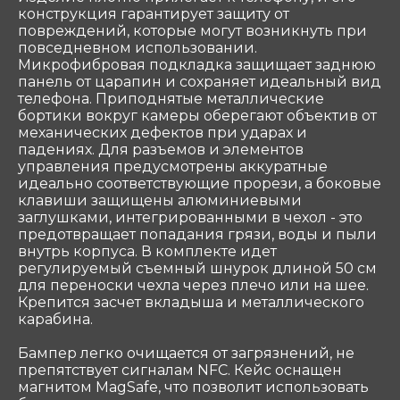
конструкция гарантирует защиту от
Служба поддержки
повреждений, которые могут возникнуть при
Связаться
повседневном использовании.
Микрофибровая подкладка защищает заднюю
панель от царапин и сохраняет идеальный вид
телефона. Приподнятые металлические
ООО «Coтеком» Copyright © 2025 All Rights
Reserved
бортики вокруг камеры оберегают объектив от
механических дефектов при ударах и
падениях. Для разъемов и элементов
управления предусмотрены аккуратные
идеально соответствующие прорези, а боковые
клавиши защищены алюминиевыми
заглушками, интегрированными в чехол - это
предотвращает попадания грязи, воды и пыли
внутрь корпуса. В комплекте идет
регулируемый съемный шнурок длиной 50 см
для переноски чехла через плечо или на шее.
Крепится засчет вкладыша и металлического
карабина.
Бампер легко очищается от загрязнений, не
препятствует сигналам NFC. Кейс оснащен
магнитом MagSafe, что позволит использовать