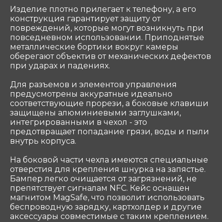
Связаться
Изделие плотно прилегает к телефону, а его
конструкция гарантирует защиту от
повреждений, которые могут возникнуть при
повседневном использовании. Приподнятые
ООО «Coтеком» Copyright © 2025 All Rights
Reserved
металлические бортики вокруг камеры
оберегают объектив от механических дефектов
при ударах и падениях.
Для разъемов и элементов управления
предусмотрены аккуратные идеально
соответствующие прорези, а боковые клавиши
защищены алюминиевыми заглушками,
интегрированными в чехол - это
предотвращает попадание грязи, воды и пыли
внутрь корпуса.
На боковой части чехла имеются специальные
отверстия для крепления шнурка на запястье.
Бампер легко очищается от загрязнений, не
препятствует сигналам NFC. Кейс оснащен
магнитом MagSafe, что позволит использовать
беспроводную зарядку, картхолдер и другие
аксессуары совместимые с таким креплением.