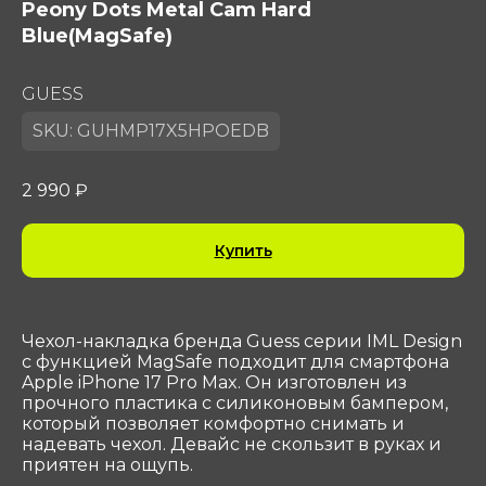
Peony Dots Metal Cam Hard
Blue(MagSafe)
GUESS
SKU:
GUHMP17X5HPOEDB
2 990
₽
Купить
Контакты
ООО «Сотеком»
Юр. адрес: 119415, Г.Москва, ПР-КТ
ВЕРНАДСКОГО, Д. 39, ЭТ 4 ПОМ I КОМ 37, 38
Чехол-накладка бренда Guess серии IML Design
с функцией MagSafe подходит для смартфона
ОГРН 1047796297768
Apple iPhone 17 Pro Max. Он изготовлен из
ИНН 7716506908
прочного пластика с силиконовым бампером,
КПП 772901001
который позволяет комфортно снимать и
shop@sotekom.com
надевать чехол. Девайс не скользит в руках и
приятен на ощупь.
Служба поддержки