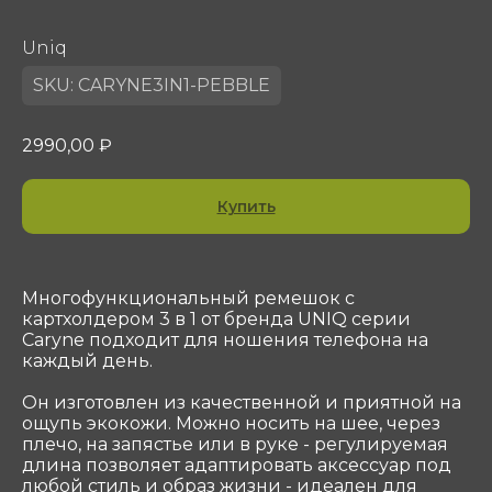
ООО «Сотеком»
Юр. адрес: 119415, Г.Москва, ПР-КТ
ВЕРНАДСКОГО, Д. 39, ЭТ 4 ПОМ I КОМ 37, 38
Uniq
ОГРН 1047796297768
SKU:
CARYNE3IN1-PEBBLE
ИНН 7716506908
КПП 772901001
2990,00
₽
shop@sotekom.com
Служба поддержки
Купить
Связаться
ООО «Coтеком» Copyright © 2025 All Rights
Многофункциональный ремешок с
Reserved
картхолдером 3 в 1 от бренда UNIQ серии
Caryne подходит для ношения телефона на
каждый день.
Он изготовлен из качественной и приятной на
ощупь экокожи. Можно носить на шее, через
плечо, на запястье или в руке - регулируемая
длина позволяет адаптировать аксессуар под
любой стиль и образ жизни - идеален для