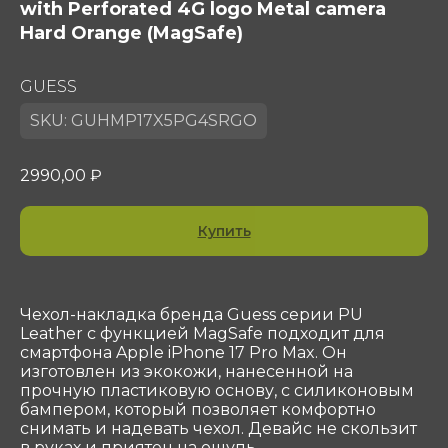
with Perforated 4G logo Metal camera
Hard Orange (MagSafe)
GUESS
SKU:
GUHMP17X5PG4SRGO
2990,00
₽
Купить
Контакты
ООО «Сотеком»
Юр. адрес: 119415, Г.Москва, ПР-КТ
ВЕРНАДСКОГО, Д. 39, ЭТ 4 ПОМ I КОМ 37, 38
Чехол-накладка бренда Guess серии PU
Leather с функцией MagSafe подходит для
ОГРН 1047796297768
смартфона Apple iPhone 17 Pro Max. Он
ИНН 7716506908
изготовлен из экокожи, нанесенной на
КПП 772901001
прочную пластиковую основу, с силиконовым
shop@sotekom.com
бампером, который позволяет комфортно
снимать и надевать чехол. Девайс не скользит
Служба поддержки
в руках и приятен на ощупь.