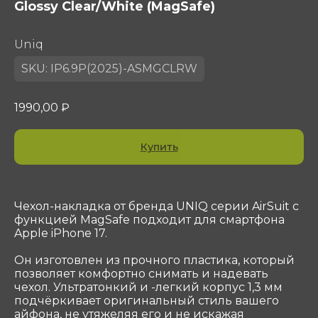
Glossy Clear/White (MagSafe)
Uniq
SKU:
IP6.9P(2025)-ASMGCLRW
1990,00
₽
Купить
Контакты
ООО «Сотеком»
Чехол-накладка от бренда UNIQ серии AirSuit с
Юр. адрес: 119415, Г.Москва, ПР-КТ
ВЕРНАДСКОГО, Д. 39, ЭТ 4 ПОМ I КОМ 37, 38
функцией MagSafe подходит для смартфона
Apple iPhone 17.
ОГРН 1047796297768
ИНН 7716506908
Он изготовлен из прочного пластика, который
КПП 772901001
позволяет комфортно снимать и надевать
shop@sotekom.com
чехол. Ультратонкий и -легкий корпус 1,3 мм
подчёркивает оригинальный стиль вашего
Служба поддержки
айфона, не утяжеляя его и не искажая