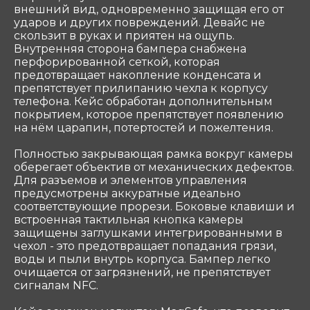
внешний вид, одновременно защищая его от
Связаться
ударов и других повреждений. Девайс не
скользит в руках и приятен на ощупь.
Внутренняя сторона бампера снабжена
ООО «Coтеком» Copyright © 2025 All Rights
перфорированной сеткой, которая
Reserved
предотвращает накопление конденсата и
препятствует прилипанию чехла к корпусу
телефона. Кейс обработан дополнительным
покрытием, которое препятствует появлению
на нём царапин, потертостей и пожелтения.
Полностью закрывающая рамка вокруг камеры
оберегает объектив от механических дефектов.
Для разъемов и элементов управления
предусмотрены аккуратные идеально
соответствующие прорези. Боковые клавиши и
встроенная тактильная кнопка камеры
защищены заглушками интегрированными в
чехол - это предотвращает попадания грязи,
воды и пыли внутрь корпуса. Бампер легко
очищается от загрязнений, не препятствует
сигналам NFC.