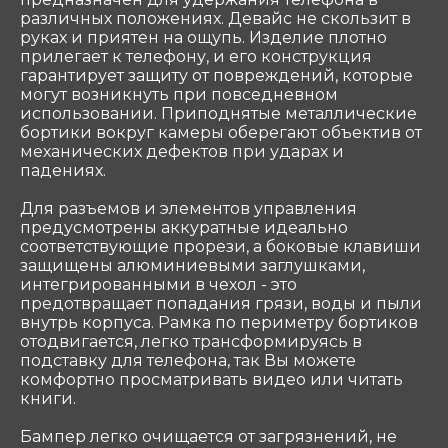
Служба поддержки
различных положениях. Девайс не скользит в
руках и приятен на ощупь. Изделие плотно
Связаться
прилегает к телефону, и его конструкция
гарантирует защиту от повреждений, которые
могут возникнуть при повседневном
ООО «Coтеком» Copyright © 2025 All Rights
использовании. Приподнятые металлические
Reserved
бортики вокруг камеры оберегают объектив от
механических дефектов при ударах и
падениях.
Для разъемов и элементов управления
предусмотрены аккуратные идеально
соответствующие прорези, а боковые клавиши
защищены алюминиевыми заглушками,
интегрированными в чехол - это
предотвращает попадания грязи, воды и пыли
внутрь корпуса. Рамка по периметру бортиков
отодвигается, легко трансформируясь в
подставку для телефона, так Вы можете
комфортно просматривать видео или читать
книги.
Бампер легко очищается от загрязнений, не