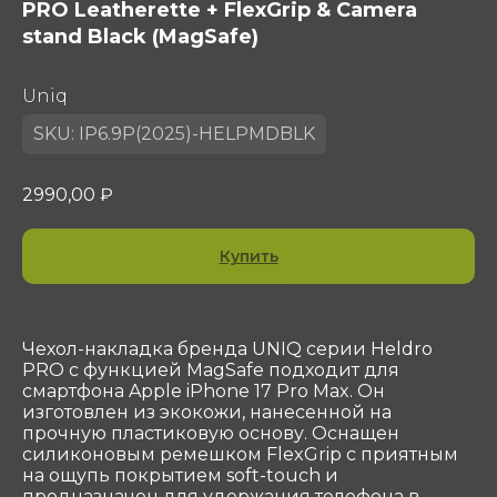
PRO Leatherette + FlexGrip & Camera
stand Black (MagSafe)
Uniq
SKU:
IP6.9P(2025)-HELPMDBLK
2990,00
₽
Купить
Контакты
ООО «Сотеком»
Юр. адрес: 119415, Г.Москва, ПР-КТ
Чехол-накладка бренда UNIQ серии Heldro
ВЕРНАДСКОГО, Д. 39, ЭТ 4 ПОМ I КОМ 37, 38
PRO с функцией MagSafe подходит для
смартфона Apple iPhone 17 Pro Max. Он
ОГРН 1047796297768
изготовлен из экокожи, нанесенной на
ИНН 7716506908
прочную пластиковую основу. Оснащен
КПП 772901001
силиконовым ремешком FlexGrip с приятным
shop@sotekom.com
на ощупь покрытием soft-touch и
предназначен для удержания телефона в