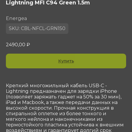
Lightning MFI C94 Green 1.5m
ОГРН 1047796297768
ИНН 7716506908
Energea
КПП 772901001
shop@sotekom.com
SKU:
CBL-NFCL-GRN150
Служба поддержки
2490,00
₽
Связаться
Купить
ООО «Coтеком» Copyright © 2025 All Rights
Reserved
Крепкий многожильный кабель USB-С -
Lightning предназначен для зарядки iPhone
(позволяет заряжать гаджет на 50% за 30 мин),
iPad и Macbook, а также передачи данных на
высокой скорости. Прочная конструкция в
спиральной оплетке из более тонкого и
мягкого нейлона и наконечниками из
термостойкого пластика устойчива к внешним
воздействиям и гарантирует долгий срок