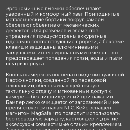
Эргономичные выемки обеспечивают
ООО «Coтеком» Copyright © 2025 All Rights
уверенный и комфортный хват. Приподнятые
Reserved
металлические бортики вокруг камеры
оберегают объектив от механических
дефектов. Для разъемов и элементов
управления предусмотрены аккуратные,
идеально соответствующие прорези, а боковые
клавиши защищены алюминиевыми
заглушками, интегрированными в чехол - это
предотвращает попадания грязи, воды и пыли
внутрь корпуса.
Кнопка камеры выполнена в виде виртуальной
Haptic-кнопки, созданной по передовой
технологии, обеспечивающей точную
тактильную отдачу и мгновенный доступ к
камере — без лишних усилий при нажатии.
Бампер легко очищается от загрязнений и не
препятствует сигналам NFC. Кейс оснащен
магнитом MagSafe, что позволит использовать
беспроводную зарядку, картхолдер и другие
аксессуары совместимые с таким креплением.
Аксессуар поставляется в оригинальной