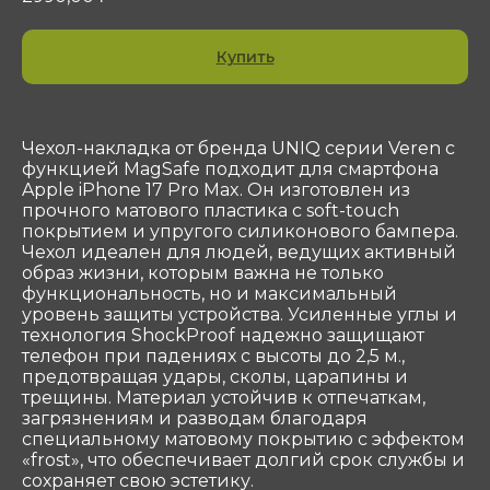
Купить
Чехол-накладка от бренда UNIQ серии Veren с
функцией MagSafe подходит для смартфона
Apple iPhone 17 Pro Max. Он изготовлен из
прочного матового пластика с soft-touch
Контакты
покрытием и упругого силиконового бампера.
Чехол идеален для людей, ведущих активный
ООО «Сотеком»
Юр. адрес: 119415, Г.Москва, ПР-КТ
образ жизни, которым важна не только
ВЕРНАДСКОГО, Д. 39, ЭТ 4 ПОМ I КОМ 37, 38
функциональность, но и максимальный
уровень защиты устройства. Усиленные углы и
ОГРН 1047796297768
технология ShockProof надежно защищают
ИНН 7716506908
телефон при падениях с высоты до 2,5 м.,
КПП 772901001
предотвращая удары, сколы, царапины и
shop@sotekom.com
трещины. Материал устойчив к отпечаткам,
загрязнениям и разводам благодаря
Служба поддержки
специальному матовому покрытию с эффектом
«frost», что обеспечивает долгий срок службы и
Связаться
сохраняет свою эстетику.