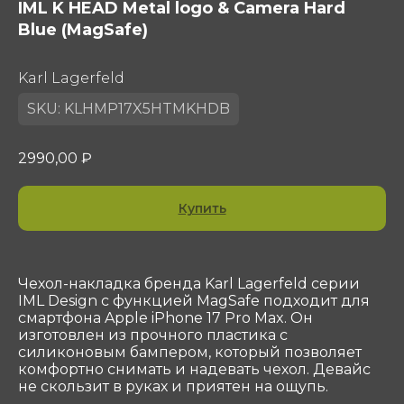
IML K HEAD Metal logo & Camera Hard
Blue (MagSafe)
Karl Lagerfeld
SKU:
KLHMP17X5HTMKHDB
2990,00
₽
Контакты
Купить
ООО «Сотеком»
Юр. адрес: 119415, Г.Москва, ПР-КТ
ВЕРНАДСКОГО, Д. 39, ЭТ 4 ПОМ I КОМ 37, 38
Чехол-накладка бренда Karl Lagerfeld серии
ОГРН 1047796297768
IML Design с функцией MagSafe подходит для
ИНН 7716506908
смартфона Apple iPhone 17 Pro Max. Он
КПП 772901001
изготовлен из прочного пластика с
shop@sotekom.com
силиконовым бампером, который позволяет
комфортно снимать и надевать чехол. Девайс
Служба поддержки
не скользит в руках и приятен на ощупь.
Связаться