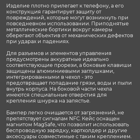
Изделие плотно прилегает к телефону, а его
конструкция гарантирует защиту от
повреждений, которые могут возникнуть при
ООО «Coтеком» Copyright © 2025 All Rights
Reserved
повседневном использовании. Приподнятые
металлические бортики вокруг камеры
оберегают объектив от механических дефектов
при ударах и падениях.
Для разъемов и элементов управления
предусмотрены аккуратные идеально
соответствующие прорези, а боковые клавиши
защищены алюминиевыми заглушками,
интегрированными в чехол - это
предотвращает попадание грязи, воды и пыли
внутрь корпуса. На боковой части чехла
имеются специальные отверстия для
крепления шнурка на запястье.
Бампер легко очищается от загрязнений, не
препятствует сигналам NFC. Кейс оснащен
магнитом MagSafe, что позволит использовать
беспроводную зарядку, картхолдер и другие
аксессуары совместимые с таким креплением.