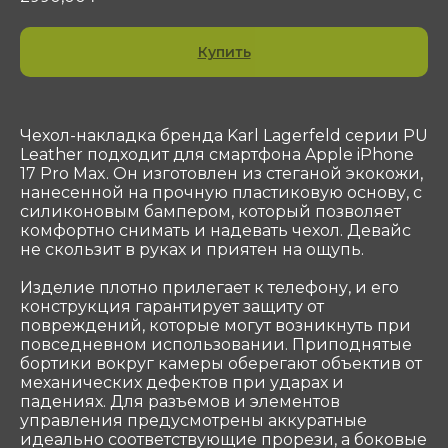
Контакты
Купить
ООО «Сотеком»
Юр. адрес: 119415, Г.Москва, ПР-КТ
ВЕРНАДСКОГО, Д. 39, ЭТ 4 ПОМ I КОМ 37, 38
ОГРН 1047796297768
Чехол-накладка бренда Karl Lagerfeld серии PU
ИНН 7716506908
Leather подходит для смартфона Apple iPhone
КПП 772901001
17 Pro Max. Он изготовлен из стеганой экокожи,
shop@sotekom.com
нанесенной на прочную пластиковую основу, с
силиконовым бампером, который позволяет
Служба поддержки
комфортно снимать и надевать чехол. Девайс
Связаться
не скользит в руках и приятен на ощупь.
Изделие плотно прилегает к телефону, и его
конструкция гарантирует защиту от
ООО «Coтеком» Copyright © 2025 All Rights
Reserved
повреждений, которые могут возникнуть при
повседневном использовании. Приподнятые
бортики вокруг камеры оберегают объектив от
механических дефектов при ударах и
падениях. Для разъемов и элементов
управления предусмотрены аккуратные
идеально соответствующие прорези, а боковые