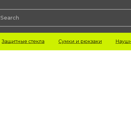
Защитные стекла
Сумки и рюкзаки
Науш
ехлы для AirPods
Чехлы для iPad
Чехлы для M
irPods 1-поколения
iPad Pro
irPods 2-поколения
iPad Air
irPods 3-поколения
iPad Mini
irPods 4-поколения
iPad 22 года
irPods Pro
irPods Pro 2