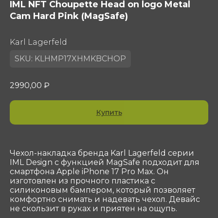
IML NFT Choupette Head on logo Metal
Cam Hard Pink (MagSafe)
Karl Lagerfeld
SKU:
KLHMP17XHMKBCHOP
2990,00
₽
Контакты
ООО «Сотеком»
Юр. адрес: 119415, Г.Москва, ПР-КТ
Купить
ВЕРНАДСКОГО, Д. 39, ЭТ 4 ПОМ I КОМ 37, 38
ОГРН 1047796297768
ИНН 7716506908
КПП 772901001
Чехол-накладка бренда Karl Lagerfeld серии
IML Design с функцией MagSafe подходит для
shop@sotekom.com
смартфона Apple iPhone 17 Pro Max. Он
Служба поддержки
изготовлен из прочного пластика с
силиконовым бампером, который позволяет
Связаться
комфортно снимать и надевать чехол. Девайс
не скользит в руках и приятен на ощупь.