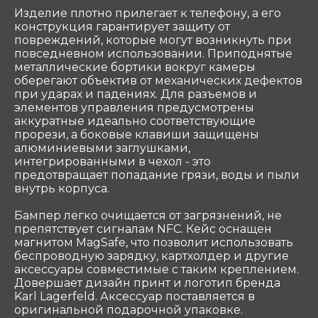
ООО «Coтеком» Copyright © 2025 All Rights
Изделие плотно прилегает к телефону, а его
Reserved
конструкция гарантирует защиту от
повреждений, которые могут возникнуть при
повседневном использовании. Приподнятые
металлические бортики вокруг камеры
оберегают объектив от механических дефектов
при ударах и падениях. Для разъемов и
элементов управления предусмотрены
аккуратные идеально соответствующие
прорези, а боковые клавиши защищены
алюминиевыми заглушками,
интегрированными в чехол - это
предотвращает попадание грязи, воды и пыли
внутрь корпуса.
Бампер легко очищается от загрязнений, не
препятствует сигналам NFC. Кейс оснащен
магнитом MagSafe, что позволит использовать
беспроводную зарядку, картхолдер и другие
аксессуары совместимые с таким креплением.
Довершает дизайн принт и логотип бренда
Karl Lagerfeld. Аксессуар поставляется в
оригинальной подарочной упаковке.