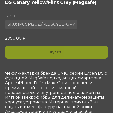
DS Canary Yellow/Flint Grey (Magsafe)
Uniq
SKU:
IP6.9P(2025)-LDSCYELFGRY
2990,00
₽
Купить
Чехол-накладка бренда UNIQ серии Lyden DS с
функцией MagSafe подходит для смартфона
Apple iPhone 17 Pro Max. Он изготовлен из
премиальной экокожи с матовой
поверхностью и внутренней подкладкой из
мягкой микрофибры для деликатной защиты
Контакты
корпуса устройства. Материал приятный на
ООО «Сотеком»
ощупь и имеет фактуру настоящей кожи.
Юр. адрес: 119415, Г.Москва, ПР-КТ
Аксессуар устойчив к ударам и способен
ВЕРНАДСКОГО, Д. 39, ЭТ 4 ПОМ I КОМ 37, 38