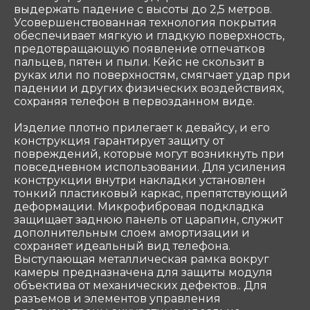
выдержать падение с высоты до 2,5 метров.
ОГРН 1047796297768
Усовершенствованная технология покрытия
ИНН 7716506908
обеспечивает мягкую и гладкую поверхность,
КПП 772901001
предотвращающую появление отпечатков
shop@sotekom.com
пальцев, пятен и пыли. Кейс не скользит в
руках или по поверхностям, смягчает удар при
Служба поддержки
падении и других физических воздействиях,
сохраняя телефон в первозданном виде.
Связаться
Изделие плотно прилегает к девайсу, и его
конструкция гарантирует защиту от
ООО «Coтеком» Copyright © 2025 All Rights
повреждений, которые могут возникнуть при
Reserved
повседневном использовании. Для усиления
конструкции внутри накладки установлен
тонкий пластиковый каркас, препятствующий
деформации. Микрофибровая подкладка
защищает заднюю панель от царапин, служит
дополнительным слоем амортизации и
сохраняет идеальный вид телефона.
Выступающая металлическая рамка вокруг
камеры предназначена для защиты модуля
объектива от механических дефектов.. Для
разъемов и элементов управления