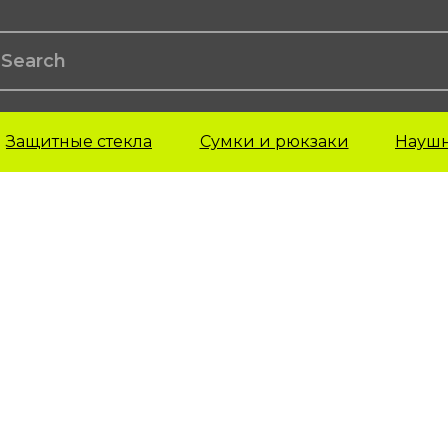
Защитные стекла
Сумки и рюкзаки
Науш
ехлы для AirPods
Чехлы для iPad
Чехлы для M
irPods 1-поколения
iPad Pro
irPods 2-поколения
iPad Air
irPods 3-поколения
iPad Mini
irPods 4-поколения
iPad 22 года
irPods Pro
irPods Pro 2