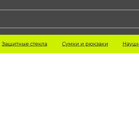
Защитные стекла
Сумки и рюкзаки
Науш
ехлы для AirPods
Чехлы для iPad
Чехлы для M
irPods 1-поколения
iPad Pro
irPods 2-поколения
iPad Air
irPods 3-поколения
iPad Mini
irPods 4-поколения
iPad 22 года
irPods Pro
irPods Pro 2