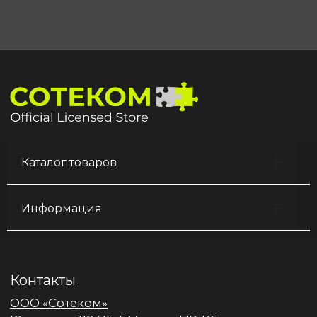
Каталог товаров
Информация