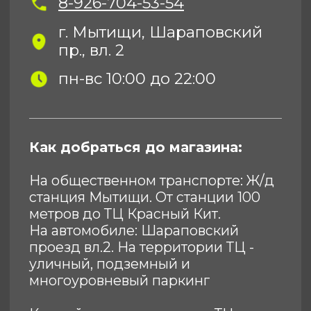
ИНН 7716506908
КПП 772901001
shop@sotekom.com
Служба поддержки
Связаться
ООО «Coтеком» Copyright © 2025 All Rights
Reserved