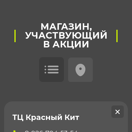
На карте
Контакты
ООО «Сотеком»
Юр. адрес: 119415, Г.Москва, ПР-КТ
ВЕРНАДСКОГО, Д. 39, ЭТ 4 ПОМ I КОМ 37, 38
ОГРН 1047796297768